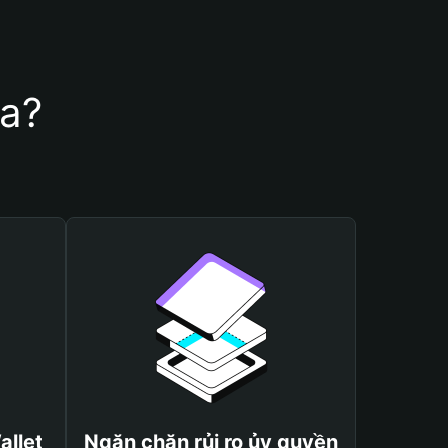
ta?
allet
Ngăn chặn rủi ro ủy quyền