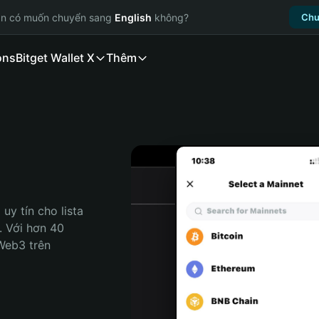
ạn có muốn chuyển sang
English
không?
Chu
ons
Bitget Wallet X
Thêm
y tín cho lista 
. Với hơn 40 
Web3 trên 