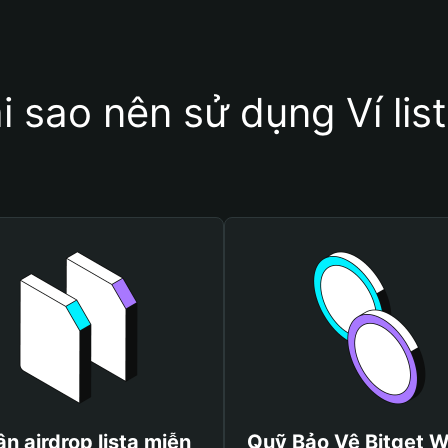
i sao nên sử dụng Ví lis
n airdrop lista miễn
Quỹ Bảo Vệ Bitget W