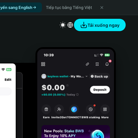
yển sang English
Tiếp tục bằng Tiếng Việt
Tải xuống ngay