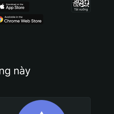
Tải xuống
ung này