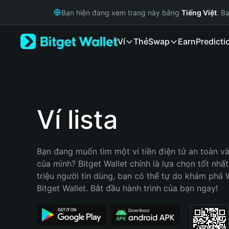
English
Bạn hiện đang xem trang này bằng
Tiếng Việt
. B
日本語
Tiếng Việt
Ví
Thẻ
Swap
Earn
Predicti
Русский
Español (Latinoamérica)
Türkçe
Italiano
Français
Deutsch
Ví lista
简体中文
繁體中文
Português (Portugal)
Bạn đang muốn tìm một ví tiền điện tử an toàn và u
Bahasa Indonesia
của mình? Bitget Wallet chính là lựa chọn tốt nhất
ภาษาไทย
triệu người tin dùng, bạn có thể tự do khám phá 
हिन्दी
Bitget Wallet. Bắt đầu hành trình của bạn ngay!
বাংলা
Español
Português (Brasil)
Español (Argentina)