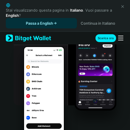
English
日本語
Stai visualizzando questa pagina in
Italiano
. Vuoi passare a
English
?
Tiếng Việt
Passa a English
Continua in Italiano
Русский
Español (Latinoamérica)
Türkçe
Scarica ora
Italiano
Français
Deutsch
简体中文
繁體中文
Português (Portugal)
Bahasa Indonesia
ภาษาไทย
हिन्दी
বাংলা
Español
Português (Brasil)
Español (Argentina)