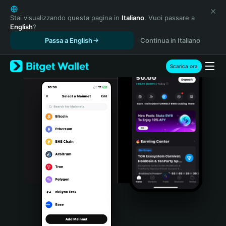
English
日本語
Stai visualizzando questa pagina in
Italiano
. Vuoi passare a
English
?
Tiếng Việt
Passa a English
Continua in Italiano
Русский
Español (Latinoamérica)
Türkçe
Scarica ora
Italiano
Français
Deutsch
简体中文
繁體中文
Português (Portugal)
Bahasa Indonesia
ภาษาไทย
हिन्दी
বাংলা
Español
Português (Brasil)
Español (Argentina)