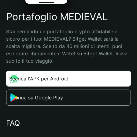
Portafoglio MEDIEVAL
Stai cercando un portafoglio crypto affidabile e 
sicuro per i tuoi MEDIEVAL? Bitget Wallet sarà la 
scelta migliore. Scelto da 40 milioni di utenti, puoi 
esplorare liberamente il Web3 su Bitget Wallet. Inizia 
subito il tuo viaggio!
Scarica l'APK per Android
Scarica su Google Play
FAQ