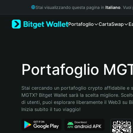
English
Stai visualizzando questa pagina in
Italiano
. Vuoi
日本語
Tiếng Việt
Portafoglio
Carta
Swap
E
Русский
Español (Latinoamérica)
Türkçe
Italiano
Français
Deutsch
Portafoglio MG
简体中文
繁體中文
Português (Portugal)
Stai cercando un portafoglio crypto affidabile e si
Bahasa Indonesia
MGTX? Bitget Wallet sarà la scelta migliore. Scelto
ภาษาไทย
di utenti, puoi esplorare liberamente il Web3 su Bit
हिन्दी
Inizia subito il tuo viaggio!
বাংলা
Español
Português (Brasil)
Español (Argentina)