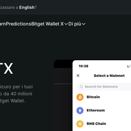
 passare a
English
?
arn
Predictions
Bitget Wallet X
Di più
TX
curo per i tuoi 
 da 40 milioni 
get Wallet. 