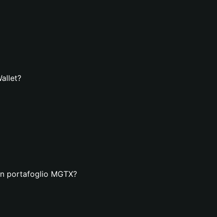
allet?
 un portafoglio MGTX?