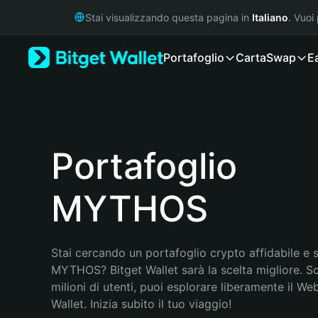
English
Stai visualizzando questa pagina in
Italiano
. Vuoi
日本語
Tiếng Việt
Portafoglio
Carta
Swap
E
Русский
Español (Latinoamérica)
Türkçe
Italiano
Français
Deutsch
Portafoglio
简体中文
繁體中文
MYTHOS
Português (Portugal)
Bahasa Indonesia
ภาษาไทย
हिन्दी
Stai cercando un portafoglio crypto affidabile e si
বাংলা
MYTHOS? Bitget Wallet sarà la scelta migliore. Sc
Español
milioni di utenti, puoi esplorare liberamente il Web
Português (Brasil)
Wallet. Inizia subito il tuo viaggio!
Español (Argentina)