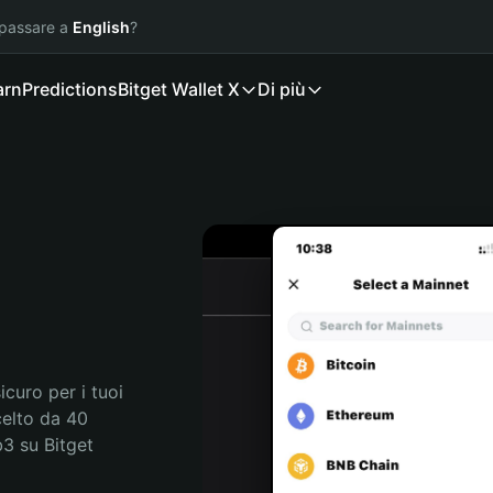
 passare a
English
?
arn
Predictions
Bitget Wallet X
Di più
curo per i tuoi 
elto da 40 
3 su Bitget 