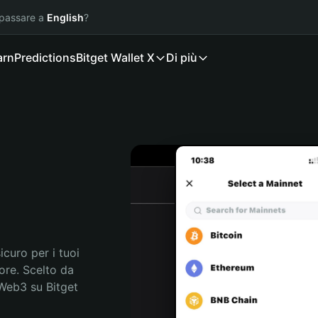
 passare a
English
?
arn
Predictions
Bitget Wallet X
Di più
curo per i tuoi 
re. Scelto da 
 Web3 su Bitget 