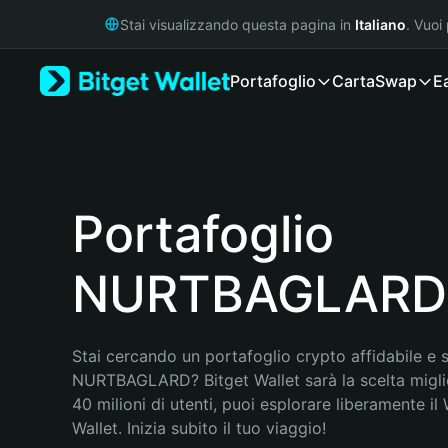
English
Stai visualizzando questa pagina in
Italiano
. Vuoi
日本語
Tiếng Việt
Portafoglio
Carta
Swap
E
Русский
Español (Latinoamérica)
Türkçe
Italiano
Français
Deutsch
Portafoglio
简体中文
繁體中文
NURTBAGLARD
Português (Portugal)
Bahasa Indonesia
ภาษาไทย
हिन्दी
Stai cercando un portafoglio crypto affidabile e si
বাংলা
NURTBAGLARD? Bitget Wallet sarà la scelta miglio
Español
40 milioni di utenti, puoi esplorare liberamente il
Português (Brasil)
Wallet. Inizia subito il tuo viaggio!
Español (Argentina)