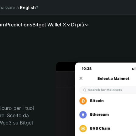
 passare a
English
?
arn
Predictions
Bitget Wallet X
Di più
curo per i tuoi 
e. Scelto da 
 Web3 su Bitget 