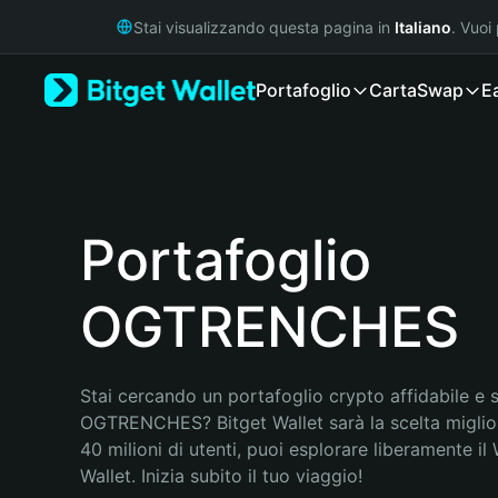
English
Stai visualizzando questa pagina in
Italiano
. Vuoi
日本語
Tiếng Việt
Portafoglio
Carta
Swap
E
Русский
Español (Latinoamérica)
Türkçe
Italiano
Français
Deutsch
Portafoglio
简体中文
繁體中文
OGTRENCHES
Português (Portugal)
Bahasa Indonesia
ภาษาไทย
हिन्दी
Stai cercando un portafoglio crypto affidabile e si
বাংলা
OGTRENCHES? Bitget Wallet sarà la scelta miglior
Español
40 milioni di utenti, puoi esplorare liberamente il
Português (Brasil)
Wallet. Inizia subito il tuo viaggio!
Español (Argentina)