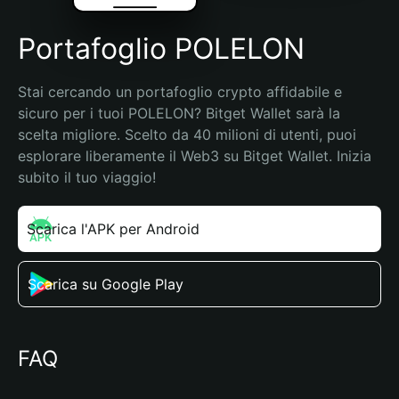
Portafoglio POLELON
Stai cercando un portafoglio crypto affidabile e 
sicuro per i tuoi POLELON? Bitget Wallet sarà la 
scelta migliore. Scelto da 40 milioni di utenti, puoi 
esplorare liberamente il Web3 su Bitget Wallet. Inizia 
subito il tuo viaggio!
Scarica l'APK per Android
Scarica su Google Play
FAQ