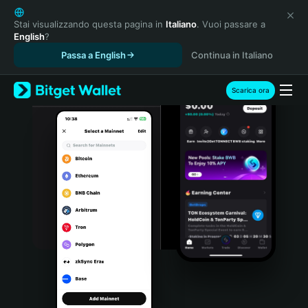
English
日本語
Stai visualizzando questa pagina in
Italiano
. Vuoi passare a
English
?
Tiếng Việt
Passa a English
Continua in Italiano
Русский
Español (Latinoamérica)
Türkçe
Scarica ora
Italiano
Français
Deutsch
简体中文
繁體中文
Português (Portugal)
Bahasa Indonesia
ภาษาไทย
हिन्दी
বাংলা
Español
Português (Brasil)
Español (Argentina)