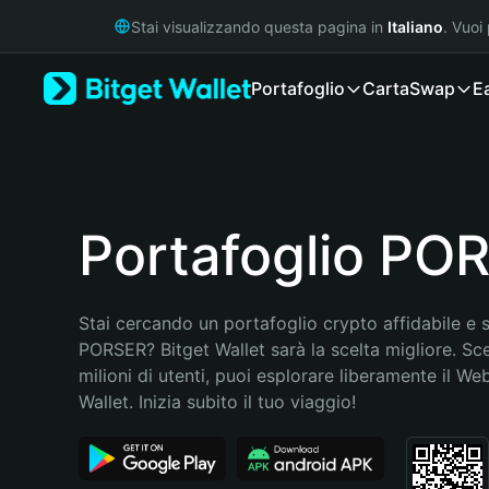
English
Stai visualizzando questa pagina in
Italiano
. Vuoi
日本語
Tiếng Việt
Portafoglio
Carta
Swap
E
Русский
Español (Latinoamérica)
Türkçe
Italiano
Français
Deutsch
Portafoglio PO
简体中文
繁體中文
Português (Portugal)
Stai cercando un portafoglio crypto affidabile e si
Bahasa Indonesia
PORSER? Bitget Wallet sarà la scelta migliore. Sce
ภาษาไทย
milioni di utenti, puoi esplorare liberamente il Web
हिन्दी
Wallet. Inizia subito il tuo viaggio!
বাংলা
Español
Português (Brasil)
Español (Argentina)