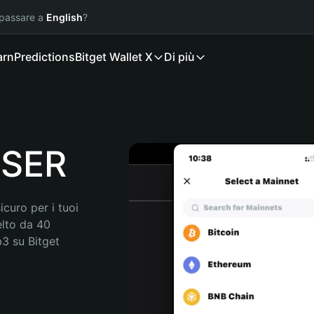
 passare a
English
?
arn
Predictions
Bitget Wallet X
Di più
RSER
curo per i tuoi 
lto da 40 
3 su Bitget 