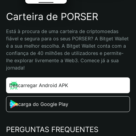
Carteira de PORSER
Está à procura de uma carteira de criptomoedas 
fiável e segura para os seus PORSER? A Bitget Wallet 
é a sua melhor escolha. A Bitget Wallet conta com a 
confiança de 40 milhões de utilizadores e permite-
lhe explorar livremente a Web3. Comece já a sua 
jornada!
Descarregar Android APK
Descarga do Google Play
PERGUNTAS FREQUENTES