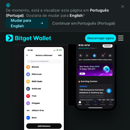
English
日本語
De momento, está a visualizar esta página em
Português
(Portugal)
. Gostaria de mudar para
English
?
Tiếng Việt
Mudar para
Continuar em Português (Portugal)
Русский
English
Español (Latinoamérica)
Türkçe
Descarregar agora
Italiano
Français
Deutsch
简体中文
繁體中文
Português (Portugal)
Bahasa Indonesia
ภาษาไทย
हिन्दी
বাংলা
Español
Português (Brasil)
Español (Argentina)