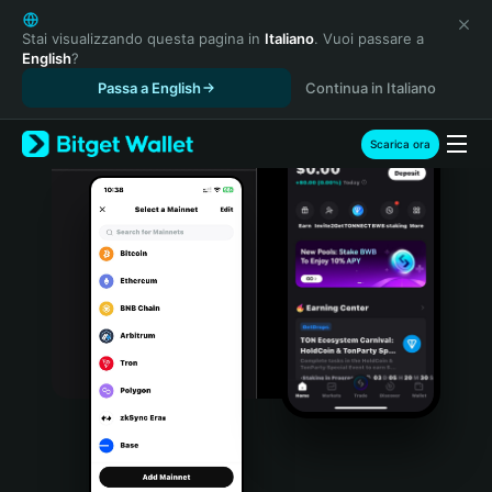
English
日本語
Stai visualizzando questa pagina in
Italiano
. Vuoi passare a
English
?
Tiếng Việt
Passa a English
Continua in Italiano
Русский
Español (Latinoamérica)
Türkçe
Scarica ora
Italiano
Français
Deutsch
简体中文
繁體中文
Português (Portugal)
Bahasa Indonesia
ภาษาไทย
हिन्दी
বাংলা
Español
Português (Brasil)
Español (Argentina)