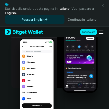
English
日本語
Stai visualizzando questa pagina in
Italiano
. Vuoi passare a
English
?
Tiếng Việt
Passa a English
Continua in Italiano
Русский
Español (Latinoamérica)
Türkçe
Scarica ora
Italiano
Français
Deutsch
简体中文
繁體中文
Português (Portugal)
Bahasa Indonesia
ภาษาไทย
हिन्दी
বাংলা
Español
Português (Brasil)
Español (Argentina)