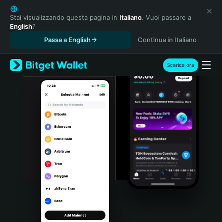
English
日本語
Stai visualizzando questa pagina in
Italiano
. Vuoi passare a
English
?
Tiếng Việt
Passa a English
Continua in Italiano
Русский
Español (Latinoamérica)
Türkçe
Scarica ora
Italiano
Français
Deutsch
简体中文
繁體中文
Português (Portugal)
Bahasa Indonesia
ภาษาไทย
हिन्दी
বাংলা
Español
Português (Brasil)
Español (Argentina)