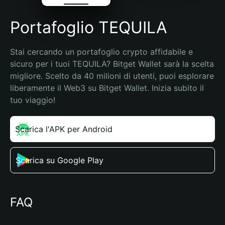
Portafoglio TEQUILA
Stai cercando un portafoglio crypto affidabile e 
sicuro per i tuoi TEQUILA? Bitget Wallet sarà la scelta 
migliore. Scelto da 40 milioni di utenti, puoi esplorare 
liberamente il Web3 su Bitget Wallet. Inizia subito il 
tuo viaggio!
Scarica l'APK per Android
Scarica su Google Play
FAQ