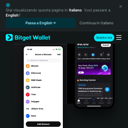
English
日本語
Stai visualizzando questa pagina in
Italiano
. Vuoi passare a
English
?
Tiếng Việt
Passa a English
Continua in Italiano
Русский
Español (Latinoamérica)
Türkçe
Scarica ora
Italiano
Français
Deutsch
简体中文
繁體中文
Português (Portugal)
Bahasa Indonesia
ภาษาไทย
हिन्दी
বাংলা
Español
Português (Brasil)
Español (Argentina)