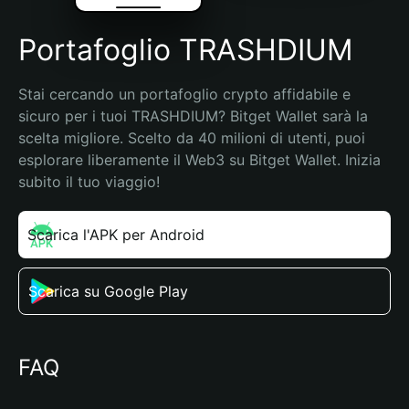
Portafoglio TRASHDIUM
Stai cercando un portafoglio crypto affidabile e 
sicuro per i tuoi TRASHDIUM? Bitget Wallet sarà la 
scelta migliore. Scelto da 40 milioni di utenti, puoi 
esplorare liberamente il Web3 su Bitget Wallet. Inizia 
subito il tuo viaggio!
Scarica l'APK per Android
Scarica su Google Play
FAQ