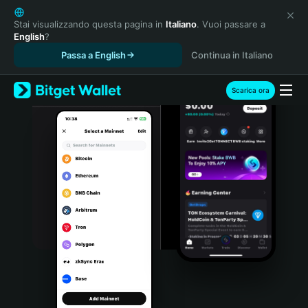
English
日本語
Stai visualizzando questa pagina in
Italiano
. Vuoi passare a
English
?
Tiếng Việt
Passa a English
Continua in Italiano
Русский
Español (Latinoamérica)
Türkçe
Scarica ora
Italiano
Français
Deutsch
简体中文
繁體中文
Português (Portugal)
Bahasa Indonesia
ภาษาไทย
हिन्दी
বাংলা
Español
Português (Brasil)
Español (Argentina)