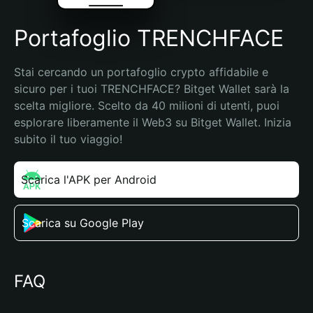
Portafoglio TRENCHFACE
Stai cercando un portafoglio crypto affidabile e 
sicuro per i tuoi TRENCHFACE? Bitget Wallet sarà la 
scelta migliore. Scelto da 40 milioni di utenti, puoi 
esplorare liberamente il Web3 su Bitget Wallet. Inizia 
subito il tuo viaggio!
Scarica l'APK per Android
Scarica su Google Play
FAQ