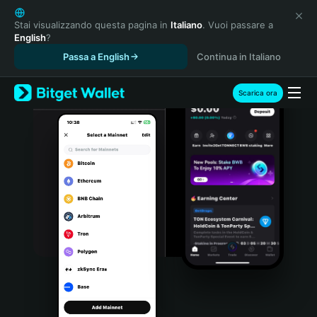
English
日本語
Stai visualizzando questa pagina in
Italiano
. Vuoi passare a
English
?
Tiếng Việt
Passa a English
Continua in Italiano
Русский
Español (Latinoamérica)
Türkçe
Scarica ora
Italiano
Français
Deutsch
简体中文
繁體中文
Português (Portugal)
Bahasa Indonesia
ภาษาไทย
हिन्दी
বাংলা
Español
Português (Brasil)
Español (Argentina)