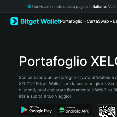
English
Stai visualizzando questa pagina in
Italiano
. Vuoi
日本語
Tiếng Việt
Portafoglio
Carta
Swap
E
Русский
Español (Latinoamérica)
Türkçe
Italiano
Français
Deutsch
Portafoglio XE
简体中文
繁體中文
Português (Portugal)
Stai cercando un portafoglio crypto affidabile e si
Bahasa Indonesia
XELON? Bitget Wallet sarà la scelta migliore. Scelt
ภาษาไทย
di utenti, puoi esplorare liberamente il Web3 su Bit
हिन्दी
Inizia subito il tuo viaggio!
বাংলা
Español
Português (Brasil)
Español (Argentina)