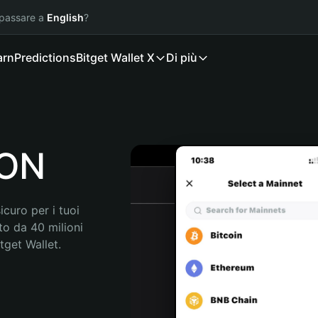
 passare a
English
?
arn
Predictions
Bitget Wallet X
Di più
LON
curo per i tuoi 
o da 40 milioni 
get Wallet. 