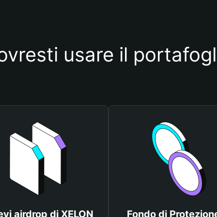
vresti usare il portafo
evi airdrop di XELON
Fondo di Protezione