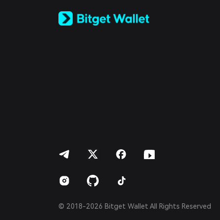
Русский
Español (Latinoamérica)
Türkçe
Italiano
Français
Deutsch
简体中文
繁體中文
Português (Portugal)
Bahasa Indonesia
ภาษาไทย
العربية
हिन्दी
বাংলা
Español
Português (Brasil)
Español (Argentina)
© 2018-2026 Bitget Wallet All Rights Reserved