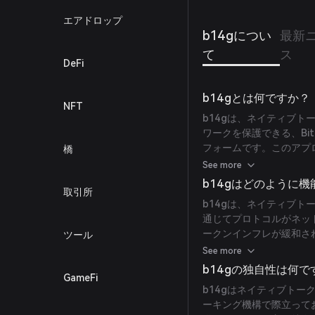
エアドロップ
b14gについ
最新
て
ス
DeFi
b14gとは何ですか？
NFT
b14gは、ネイティブト
ワークを保護できる、Bi
フォームです。このアプ
橋
テーキングモデルにおけ
See more
ロトコルは簡単に統合お
b14gはどのように
取引所
えます。ステーカーにと
b14gは、ネイティブトー
ォレット内に安全にタイ
通じてプロトコルがネッ
に1,300 BTC以上が
ークンインフレが緩和さ
ツール
パートナーシップもあり、b
減されます。ステーカー
のためのインフラを構築
See more
ォレット内で安全にタイ
b14gの独自性は何で
GameFi
ています。
b14gはネイティブトーク
ーキング機構で際立って