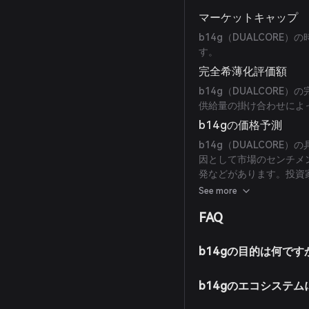
マーケットキャップ
b14g（DUALCORE
す。
完全希薄化評価額
b14g（DUALCORE
供給量の掛け合わせによ
b14gの価格予測
b14g（DUALCOR
因として市場のセンチメン
発などがあります。投資
考慮し、十分な調査を行
See more
FAQ
b14gの目的は何です
b14gのエコシステ