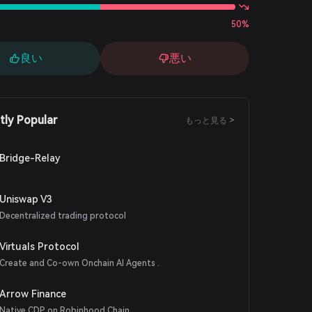
50%
良い
悪い
tly Popular
もっと見る >
Bridge-Relay
Uniswap V3
Decentralized trading protocol
Virtuals Protocol
Create and Co-own Onchain AI Agents .
Arrow Finance
Native CDP on Robinhood Chain