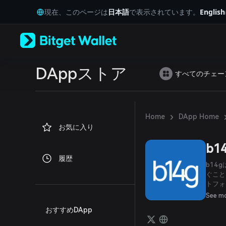
English
現在、このページは
日本語
で表示されています。
English
日本語
Tiếng Việt
Русский
Español (Latinoamérica)
Türkçe
Italiano
DAppストア
すべてのチェー
Français
Deutsch
简体中文
繁體中文
›
Home
DApp Home
Português (Portugal)
お気に入り
Bahasa Indonesia
ภาษาไทย
b1
العربية
履歴
हिन्दी
b14
বাংলা
ぐこと
トフォ
Español
数のプ
Português (Brasil)
See m
に保ち
Español (Argentina)
おすすめDApp
とがで