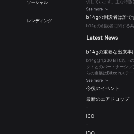
供しています。主な特徴
ソーシャル
向けのカスタマイズ可能な
See more
確立したプロジェクトと
b14gの創設者は誰で
レンディング
ブルで広範囲なBitco
b14gの創設者に関す
Latest News
b14gの重要な出来
b14gは1,300 BT
クトとのパートナーシッ
らの進展はBitcoin
す。
See more
今後のイベント
最新のエアドロップ
-
ICO
-
IDO