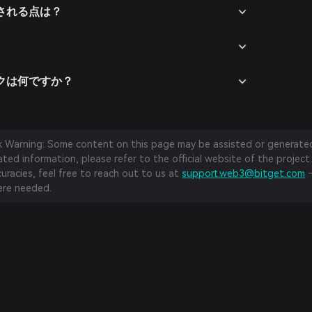
化される点は？
スクは何ですか？
sk Warning: Some content on this page may be assisted or generated 
ed information, please refer to the official website of the project.
curacies, feel free to reach out to us at
support.web3@bitget.com
—
re needed.