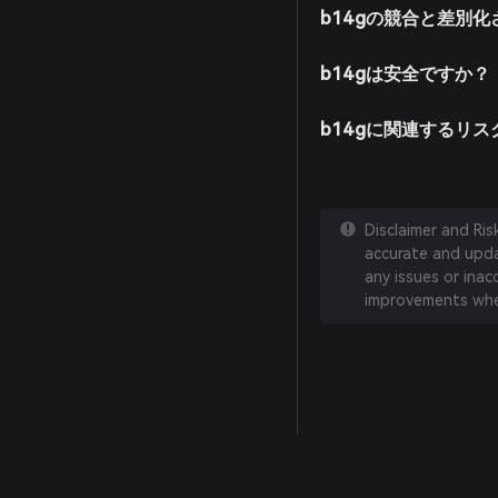
b14gの競合と差別
b14gは安全ですか？
b14gに関連するリ
Disclaimer and Ri
accurate and updat
any issues or inac
improvements whe
English
日本語
Tiếng Việt