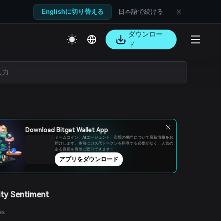
日本語で続ける
Englishに切り替える
ダウンロー
ド
Download Bitget Wallet App
ミームコイン、AIエージェント、市場の動向について最新情報をお
届けします。事前にガス代トークンを用意する必要がなく、人気の
ある資産を簡単に取引できます！
アプリをダウンロード
ty Sentiment
es