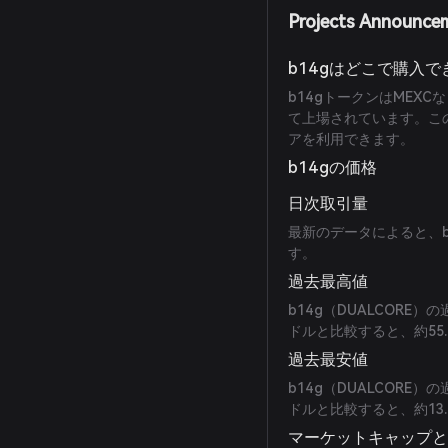
Projects Announce
b14gはどこで購入
b14gトークンはMEXC
て上場されています。この
アを利用できます。
b14gの価格
日次取引量
最新のデータによると、b1
す。
過去最高値
b14g（DUALCORE）
ドルと比較すると、約55
過去最安値
b14g（DUALCORE）
ドルと比較すると、約13
マーケットキャップ