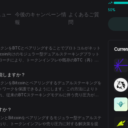
50%
ニュー
今後のキャンペーン情
よくあるご質
報
問
ークンをBTCとペアリングすることでプロトコルがネット
Curren
tcoin向けのモジュラー型デュアルステーキングプラット
ローチにより、トークンインフレや既存のBTC（再）ス
る売り圧力といった一般的な問題に対処しています。プ
よびカスタマイズ可能なデュアルステーキング設定を行
機能しますか？
っては、BTCは完全にノンカストディアルで、自己のウ
クンをBitcoinとペアリングするデュアルステーキングを
ムロックされ、スラッシングのリスクがありません。既
トワークを保護できるようにします。この方法によりト
ステークされ、CoreDAOのような確立したプロジェクトとの
れ、従来のBTCステーキングモデルに伴う売り圧力が軽
14gはスケーラブルで広範なBitcoinステーキング採用
はBTCの管理権を放棄せずに参加でき、資産は自己のウ
しています。
ムロックされており、スラッシングのリスクが排除され
すか？
ンとBitcoinをペアリングするモジュラー型デュアルステ
おり、トークンインフレや売り圧力に対する解決策を提