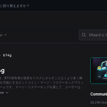
に切り替えますか？
ン
›
b14g
4g
gは、BTC保有者が資産をリスクにさらすことなくより多く稼
を可能にするビットコイン・マージ・リステーキングプラッ
ームです。マージ・リステーキングを通じて、ユーザーは複
ロトコルで安全にBTCをリステークし、ビットコインを安全
ore
Communi
つつスラッシング（ペナルティ）なしで追加の報酬を得るこ
きます。
28.29K Vot