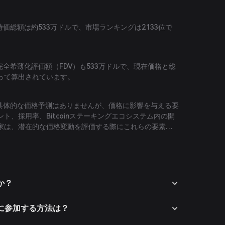
）の時価総額は約533万ドルで、市場ランキングは2133位で
）の完全希薄化評価額（FDV）も533万ドルで、現在価格と総
って算出されています。
E）の具体的な価格予測はありませんが、価格に影響を与える要
ト、採用率、Bitcoinステーキングエコシステム内の開
家は、潜在的な価格変動を評価する際にこれらの要素を
うべきです。
か？
ムに参加する方法は？