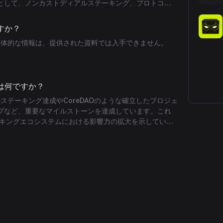
として、ノンカストディアルステーキング、プロトコル
デュアルステーキング設定、そしてCoreDAOのような
のパートナーシップがあります。これらによりスケーラ
すか？
inステーキングの採用に寄与しています。
る具体的な情報は、提供された資料では入手できません。
事は何ですか？
C以上のステーキング達成やCoreDAOのような確立したプロジェ
プなど、重要なマイルストーンを達成しています。これ
ステーキングエコシステムにおける影響力の拡大を示していま