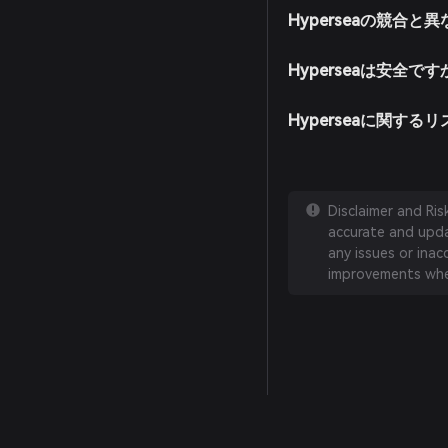
Hyperseaの競合
Hyperseaは安全です
Hyperseaに関す
Disclaimer and Ri
accurate and updat
any issues or inac
improvements whe
English
日本語
Tiếng Việt