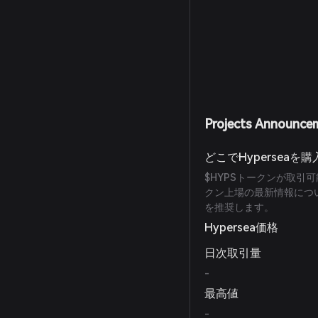
Projects Announce
どこでHyperseaを
$HYPSトークンが取
クン上場の最新情報につい
を推奨します。
Hypersea価格
日次取引量
-
最高値
-