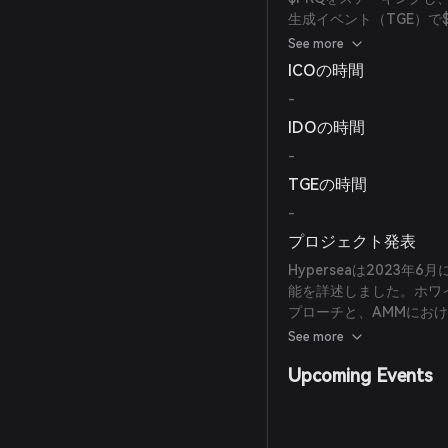
生成イベント（TGE）で
テーキング期間と量に比
See more
ICOの時間
-
IDOの時間
-
TGEの時間
-
プロジェクト発表
Hyperseaは2023
能を詳述しました。ホワイ
プローチと、AMMにお
策を説明しています。
See more
Upcoming Events