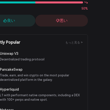
50%
良い
悪い
tly Popular
もっと見る >
Uniswap V3
Decentralized trading protocol
PancakeSwap
Trade, earn, and win crypto on the most popular
decentralized platform in the galaxy.
Hyperliquid
L1 with performant native components, including a DEX
with 100+ perps and native spot.
Meteora