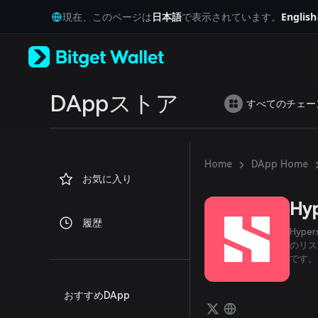
English
現在、このページは
日本語
で表示されています。
English
日本語
Tiếng Việt
Русский
Español (Latinoamérica)
Türkçe
Italiano
DAppストア
すべてのチェー
Français
Deutsch
简体中文
繁體中文
›
Home
DApp Home
Português (Portugal)
お気に入り
Bahasa Indonesia
ภาษาไทย
Hy
العربية
履歴
हिन्दी
Hyp
বাংলা
のリス
です。
Español
Português (Brasil)
Español (Argentina)
おすすめDApp