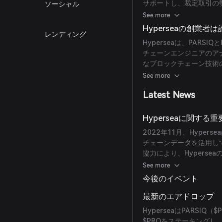
サポートし、裁定取引の
ソーシャル
場の変化に応じて取引所
See more
Hyperseaの創業者
レンディング
Hyperseaは、PARS
チェーンエンジニアのア
なブロックチェーン技術の
可欠な役割を果たしまし
See more
Latest News
Hyperseaに関す
2022年11月、Hype
チェーンデータを活用し
協力により、Hypers
目指しています。
See more
今後のイベント
最新のエアドロップ
HyperseaはPARS
$PRQをステーキング