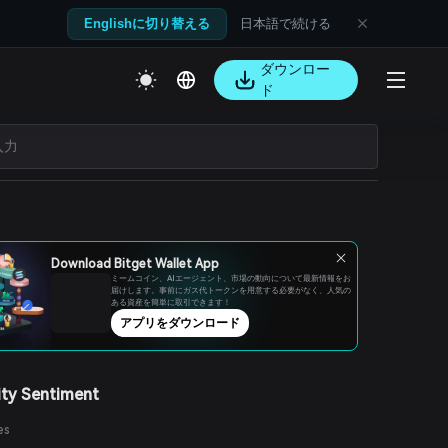
日本語で続ける
Englishに切り替える
ダウンロー
ド
Download Bitget Wallet App
ミームコイン、AIエージェント、市場の動向について最新情報をお
届けします。事前にガス代トークンを用意する必要がなく、人気の
ある資産を簡単に取引できます！
アプリをダウンロード
ty Sentiment
es