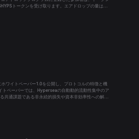
$HYPSトークンを受け取ります。エアドロップの量はス
例します。
年6月にホワイトペーパー1.0を公開し、プロトコルの特徴と機
トペーパーでは、Hyperseaの自動動的流動性集中のア
ける共通課題である非永続的損失や資本非効率性への解決