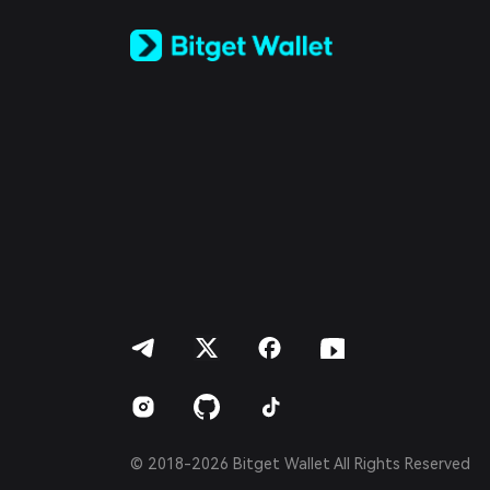
Русский
Español (Latinoamérica)
Türkçe
Italiano
Français
Deutsch
简体中文
繁體中文
Português (Portugal)
Bahasa Indonesia
ภาษาไทย
العربية
हिन्दी
বাংলা
Español
Português (Brasil)
Español (Argentina)
© 2018-2026 Bitget Wallet All Rights Reserved