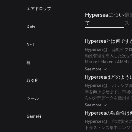
エアドロップ
Hyperseaについ
最
て
ス
DeFi
Hyperseaとは何です
NFT
Hyperseaは、流動
動性管理を導入した次世代の分
Market Maker（
橋
整することで、流動性プ
See more
小化を目指しています。
Hyperseaはどの
取引所
Hyperseaは、パッ
率を向上させます。市場
らの外部データを活用す
ツール
プローチにより、流動性
See more
要性を減らせます。
Hyperseaの独自性
GameFi
Hyperseaは、市場
トラストレス集中エンジ