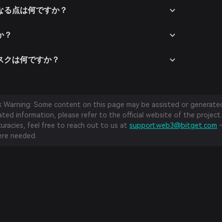
と異なる点は何ですか？
か？
るリスクは何ですか？
sk Warning: Some content on this page may be assisted or generated 
ed information, please refer to the official website of the project.
curacies, feel free to reach out to us at
support.web3@bitget.com
—
re needed.