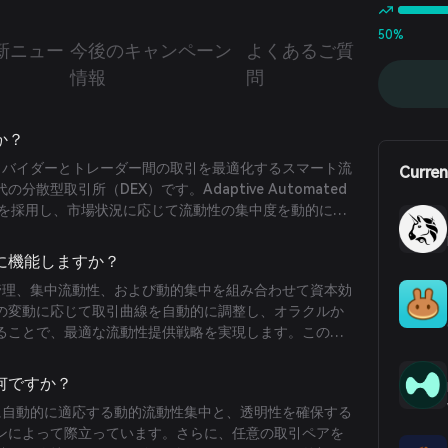
50%
新ニュー
今後のキャンペーン
よくあるご質
情報
問
か？
性プロバイダーとトレーダー間の取引を最適化するスマート流
Curren
散型取引所（DEX）です。Adaptive Automated
AMM）を採用し、市場状況に応じて流動性の集中度を動的に調
ロバイダーの収益最大化とトレーダーのスリッページ最
ように機能しますか？
シブ管理、集中流動性、および動的集中を組み合わせて資本効
の変動に応じて取引曲線を自動的に調整し、オラクルか
ることで、最適な流動性提供戦略を実現します。このア
プロバイダーは設定後放置でき、アクティブな管理の必
は何ですか？
状況に自動的に適応する動的流動性集中と、透明性を確保する
ンによって際立っています。さらに、任意の取引ペアを