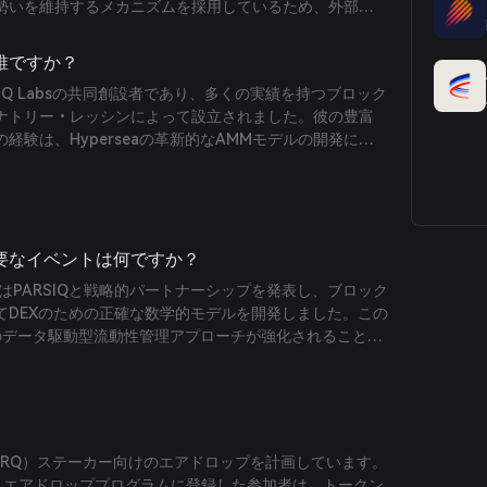
勢いを維持するメカニズムを採用しているため、外部市
が調整されても一貫した裁定機会を保ちます。
は誰ですか？
IQとIQ Labsの共同創設者であり、多くの実績を持つブロック
ナトリー・レッシンによって設立されました。彼の豊富
経験は、Hyperseaの革新的なAMMモデルの開発に不
た。
る重要なイベントは何ですか？
rseaはPARSIQと戦略的パートナーシップを発表し、ブロック
てDEXのための正確な数学的モデルを開発しました。この
eaのデータ駆動型流動性管理アプローチが強化されることを
IQ（$PRQ）ステーカー向けのエアドロップを計画しています。
し、エアドロッププログラムに登録した参加者は、トークン