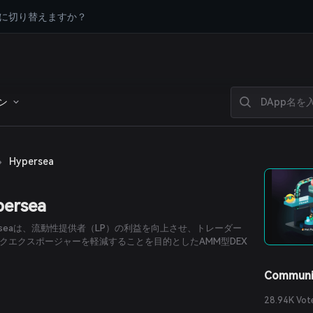
に切り替えますか？
ン
›
Hypersea
persea
erseaは、流動性提供者（LP）の利益を向上させ、トレーダー
クエクスポージャーを軽減することを目的としたAMM型DEX
Communi
28.94K Vot