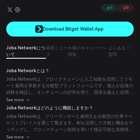
0
0
Download Bitget Wallet App
Joba Networkにつ
最新ニュー
今後のキャンペーン
よくあるご
いて
ス
情報
質問
Joba Networkとは？
Joba Networkは、ブロックチェーンと人工知能を活用してリモ
ート雇用を革新する分散型プラットフォームです。個人が自身の
経験を検証し、オンチェーンの評判を得て、国境を越えた信用を
築くことを可能にし、より柔軟な働き方の未来を促進します。
See more
Joba Networkはどのように機能しますか？
Joba Networkは、フリーランサーと雇用主を分散型の仕事マー
ケットプレイスを通じて繋ぎます。AIを活用して才能と機会をマ
ッチングし、ブロックチェーン技術を用いて検証可能な資格情
報、信頼不要の採用、効率的なプロジェクト管理を実現します。
See more