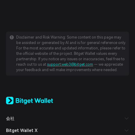
Disclaimer and Risk Warning: Some content on this page may
be assisted or generated by AI and is for general reference only.
For the most accurate and updated information, please refer to
the official website of the project. Bitget Wallet values every
partnership. If you notice any issues or inaccuracies, feel free to
reach out to us at
support.web3@bitget.com
— we appreciate
your feedback and will make improvements where needed.
English
日本語
Tiếng Việt
Русский
会社
Español (Latinoamérica)
Türkçe
Bitget Wallet X
Italiano