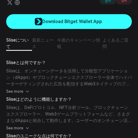
0
0
Download Bitget Wallet App
Sliseについ
最新ニュー
今後のキャンペーン情
よくあるご質
て
ス
報
問
Sliseとは何ですか？
Sliseは、オンチェーンデータを活用して分散型アプリケーショ
ン（dApps）やブロックチェーンエクスプローラー全体でハイパ
ーターゲティングされた広告を配信するWeb3ネイティブのプロ
グラマティック広告プラットフォームです。ユーザーのブロック
See more
チェーン活動を分析することで、サードパーティのクッキーに依
Sliseはどのように機能しますか？
存せずにプライバシー保護されたパーソナライズド広告体験を実
Sliseは、DeFiプロトコル、NFT分析ツール、ブロックチェーン
現します。このプラットフォームはリアルタイム分析、A/Bテス
エクスプローラー、Web3ゲームプラットフォームなど、さまざ
ト、コンバージョントラッキングを提供し、広告主が暗号ネイテ
まなdAppsと統合して動作します。ユーザーのオンチェーン活動
ィブオーディエンスに効果的にリーチできるようにします。ま
を分析することで、関連性が高くプライバシーを保護したハイパ
See more
た、SliseはdApps向けの持続可能なマネタイズソリューション
ーターゲティングされた広告を配信します。このプラットフォー
も提供し、Web3エコシステム内での公正な価値分配を促進しま
Sliseのユニークな点は何ですか？