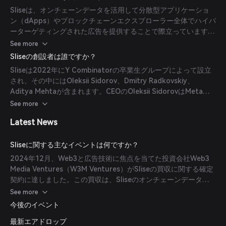
ムはリアルタイム分析、A/Bテスト、コンバージョントラッキン
す。
Sliseは、オンチェーンデータを活用して分散型アプリケーショ
グを提供し、広告主がサードパーティのクッキーに依存せずに暗
ン（dApps）やブロックチェーンエクスプローラー全体でハイパ
号ネイティブオーディエンスに効果的にリーチできるよう支援し
ーターゲティングされた広告を提供することで際立っています。
ます。
このアプローチにより、サードパーティのクッキーに依存せずに
See more
プライバシー保護されたパーソナライズド広告体験が保証されま
Sliseの創設者は誰ですか？
す。主な機能にはリアルタイム分析、A/Bテスト、コンバージョ
Sliseは2022年にY Combinatorの卒業生グループによって設立
ントラッキングが含まれ、広告主が暗号ネイティブオーディエン
され、その中にはOleksii Sidorov、Dmitry Radkovskiy、
スに効果的にリーチできます。さらに、SliseはdApps向けの持
Aditya Mehtaが含まれます。CEOのOleksii SidorovはMetaや
続可能なマネタイズソリューションも提供し、Web3エコシステ
OxfordでAI研究者としての経歴があり、査読済み論文を15本以
See more
ム内での公正な価値分配を促進します。
上発表しています。Dmitry RadkovskiyはCTO職で10年以上の
Latest News
経験があり、複数の暗号ハッカソンで優勝しています。Aditya
MehtaはGoogle Adsのプロダクトマネージャーを務めていまし
た。彼らはAI、プロダクトマネジメント、ブロックチェーン技術
Sliseに関する主なイベントは何ですか？
における豊富な経験をSliseに持ち込んでいます。
2024年12月、Web3と広告技術に焦点を当てた投資会社Web3
Media Ventures（W3M Ventures）がSliseの買収に関する確定
契約に達しました。この買収は、Sliseのオンチェーンデータ駆
動型広告プラットフォームをポートフォリオに統合することで、
See more
Web3エコシステムにおけるデジタル広告技術の進歩とユーザー
今後のイベント
プライバシーの向上に対するW3M Venturesのコミットメントを
最新エアドロップ
示しています。