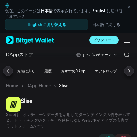
English
日本語
現在、このページは
日本語
で表示されています。
English
に切り替
Tiếng Việt
えますか？
Русский
日本語で続ける
Englishに切り替える
Español (Latinoamérica)
Türkçe
ダウンロード
Italiano
Français
Deutsch
DAppストア
すべてのチェーン
简体中文
繁體中文
お気に入り
履歴
おすすめDApp
エアドロップ
DeFi
Português (Portugal)
Bahasa Indonesia
›
›
Slise
Home
DApp Home
ภาษาไทย
العربية
हिन्दी
Slise
বাংলা
Español
Sliseは、オンチェーンデータを活用してターゲティング広告を表示す
Português (Brasil)
る、トラッキングやクッキーを使用しないWeb3ネイティブの広告プ
Español (Argentina)
ラットフォームです。