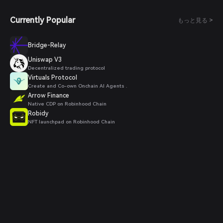
Currently Popular
もっと見る >
Bridge-Relay
Uniswap V3
Decentralized trading protocol
Virtuals Protocol
Create and Co-own Onchain AI Agents .
Arrow Finance
Native CDP on Robinhood Chain
Robidy
NFT launchpad on Robinhood Chain