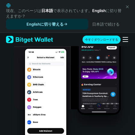
English
日本語
現在、このページは
日本語
で表示されています。
English
に切り替
えますか？
Tiếng Việt
Englishに切り替える
日本語で続ける
Русский
Español (Latinoamérica)
Türkçe
今すぐダウンロードする
Italiano
Français
Deutsch
简体中文
繁體中文
Português (Portugal)
Bahasa Indonesia
ภาษาไทย
हिन्दी
বাংলা
Español
Português (Brasil)
Español (Argentina)