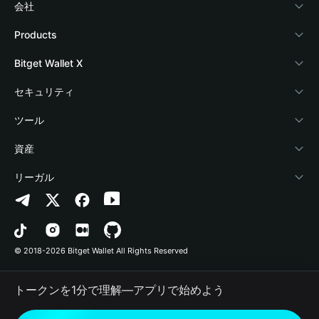
会社
Bitget Walletについて
Products
ブログ
Crypto Card
Bitget Wallet X
アカデミー
Stablecoin Earn
デベロッパー
セキュリティ
暗号資産ニュース
Payfi Crypto
ウォレットを接続
保護基金
ツール
Help Center
Crypto Swap API
Bitget Wallet Pay
セキュリティ技術
暗号資産を購入
資産
お問い合わせ
Altcoin Season Index
プロジェクトを掲載
認証検出
Arbitrum
リーガル
ブランドリソース
Prediction Markets
コントラクト検出
Avalanche
プライバシーポリシー
キャリア
DApp
一括送金
Bitcoin
利用規約
© 2018-2026 Bitget Wallet All Rights Reserved
公式チャンネル認証
Trade
BNB Chain
Risk Disclosure
トークンを1分で理解―アプリで始めよう
RWA
Polygon