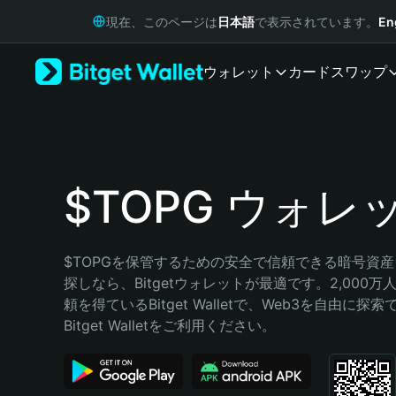
English
現在、このページは
日本語
で表示されています。
En
日本語
Tiếng Việt
ウォレット
カード
スワップ
Русский
Español (Latinoamérica)
Türkçe
Italiano
Français
Deutsch
$TOPG ウォレ
简体中文
繁體中文
Português (Portugal)
$TOPGを保管するための安全で信頼できる暗号資
Bahasa Indonesia
探しなら、Bitgetウォレットが最適です。2,000
ภาษาไทย
頼を得ているBitget Walletで、Web3を自由に探
हिन्दी
Bitget Walletをご利用ください。
বাংলা
Español
Português (Brasil)
Español (Argentina)