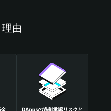
き理由
基金
DAppsの過剰承認リスクと