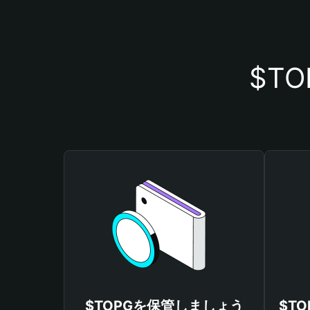
$T
$TOPGを保管しましょう
$T