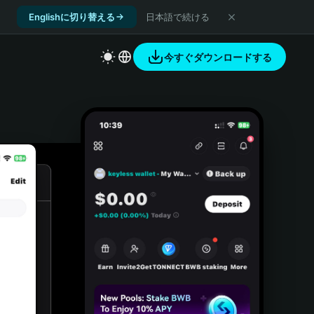
Englishに切り替える
日本語で続ける
今すぐダウンロードする