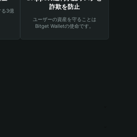
詐欺を防止
る3億
ユーザーの資産を守ることは
Bitget Walletの使命です。