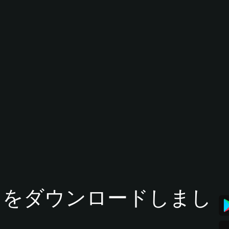
tアプリをダウンロードしまし