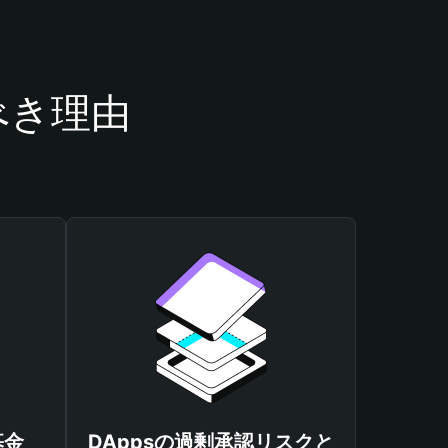
うべき理由
基金
DAppsの過剰承認リスクと