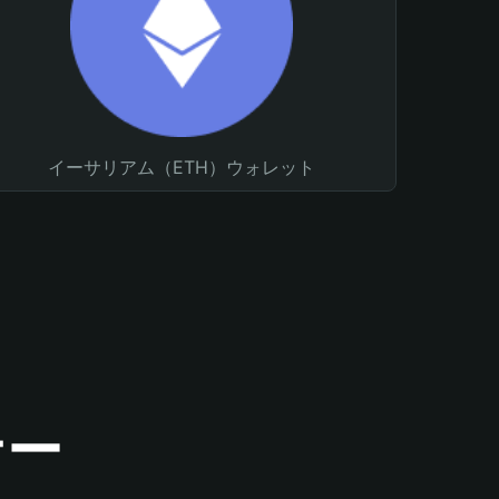
イーサリアム（ETH）ウォレット
ナー