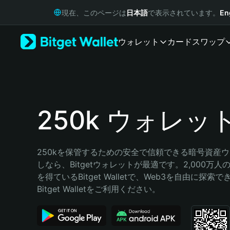
English
現在、このページは
日本語
で表示されています。
En
日本語
Tiếng Việt
ウォレット
カード
スワップ
Русский
Español (Latinoamérica)
Türkçe
Italiano
Français
Deutsch
250k ウォレッ
简体中文
繁體中文
Português (Portugal)
250kを保管するための安全で信頼できる暗号資産
Bahasa Indonesia
しなら、Bitgetウォレットが最適です。2,000万
ภาษาไทย
を得ているBitget Walletで、Web3を自由に探索
हिन्दी
Bitget Walletをご利用ください。
বাংলা
Español
Português (Brasil)
Español (Argentina)