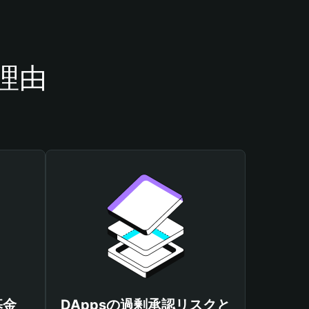
理由
基金
DAppsの過剰承認リスクと