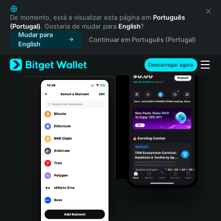
English
日本語
De momento, está a visualizar esta página em
Português
(Portugal)
. Gostaria de mudar para
English
?
Tiếng Việt
Mudar para
Continuar em Português (Portugal)
Русский
English
Español (Latinoamérica)
Türkçe
Descarregar agora
Italiano
Français
Deutsch
简体中文
繁體中文
Português (Portugal)
Bahasa Indonesia
ภาษาไทย
हिन्दी
বাংলা
Español
Português (Brasil)
Español (Argentina)