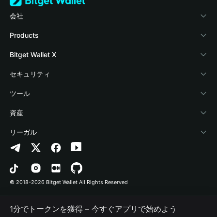
会社
Bitget Walletについて
Products
ブログ
Crypto Card
Bitget Wallet X
アカデミー
Stablecoin Earn
デベロッパー
セキュリティ
暗号資産ニュース
Payfi Crypto
ウォレットを接続
保護基金
ツール
Help Center
Crypto Swap API
Bitget Wallet Pay
セキュリティ技術
暗号資産を購入
資産
お問い合わせ
Altcoin Season Index
プロジェクトを掲載
認証検出
Arbitrum
リーガル
ブランドリソース
Prediction Markets
コントラクト検出
Avalanche
プライバシーポリシー
キャリア
DApp
一括送金
Bitcoin
利用規約
© 2018-2026 Bitget Wallet All Rights Reserved
公式チャンネル認証
Trade
BNB Chain
Risk Disclosure
1分でトークンを獲得 – 今すぐアプリで始めよう
RWA
Polygon