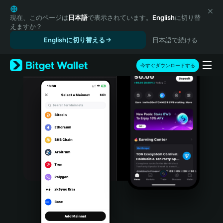
English
日本語
現在、このページは
日本語
で表示されています。
English
に切り替
えますか？
Tiếng Việt
Englishに切り替える
日本語で続ける
Русский
Español (Latinoamérica)
Türkçe
今すぐダウンロードする
Italiano
Français
Deutsch
简体中文
繁體中文
Português (Portugal)
Bahasa Indonesia
ภาษาไทย
हिन्दी
বাংলা
Español
Português (Brasil)
Español (Argentina)