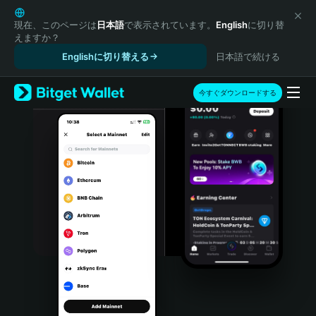
English
日本語
現在、このページは
日本語
で表示されています。
English
に切り替
えますか？
Tiếng Việt
Englishに切り替える
日本語で続ける
Русский
Español (Latinoamérica)
Türkçe
今すぐダウンロードする
Italiano
Français
Deutsch
简体中文
繁體中文
Português (Portugal)
Bahasa Indonesia
ภาษาไทย
हिन्दी
বাংলা
Español
Português (Brasil)
Español (Argentina)