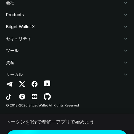
会社
Bitget Walletについて
Products
ブログ
Crypto Card
Bitget Wallet X
アカデミー
Stablecoin Earn
デベロッパー
セキュリティ
暗号資産ニュース
Payfi Crypto
ウォレットを接続
保護基金
ツール
Help Center
Crypto Swap API
Bitget Wallet Pay
セキュリティ技術
暗号資産を購入
資産
お問い合わせ
Altcoin Season Index
プロジェクトを掲載
認証検出
Arbitrum
リーガル
ブランドリソース
Prediction Markets
コントラクト検出
Avalanche
プライバシーポリシー
キャリア
DApp
一括送金
Bitcoin
利用規約
© 2018-2026 Bitget Wallet All Rights Reserved
公式チャンネル認証
Trade
BNB Chain
Risk Disclosure
トークンを1分で理解―アプリで始めよう
RWA
Polygon