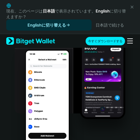
English
日本語
現在、このページは
日本語
で表示されています。
English
に切り替
えますか？
Tiếng Việt
Englishに切り替える
日本語で続ける
Русский
Español (Latinoamérica)
Türkçe
今すぐダウンロードする
Italiano
Français
Deutsch
简体中文
繁體中文
Português (Portugal)
Bahasa Indonesia
ภาษาไทย
हिन्दी
বাংলা
Español
Português (Brasil)
Español (Argentina)