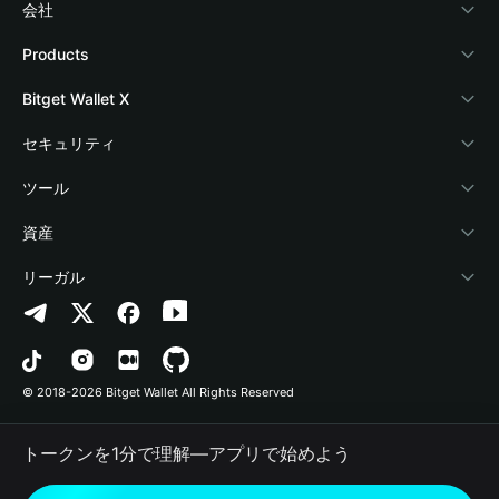
会社
Bitget Walletについて
Products
ブログ
Crypto Card
Bitget Wallet X
アカデミー
Stablecoin Earn
デベロッパー
セキュリティ
暗号資産ニュース
Payfi Crypto
ウォレットを接続
保護基金
ツール
Help Center
Crypto Swap API
Bitget Wallet Pay
セキュリティ技術
暗号資産を購入
資産
お問い合わせ
Altcoin Season Index
プロジェクトを掲載
認証検出
Arbitrum
リーガル
ブランドリソース
Prediction Markets
コントラクト検出
Avalanche
プライバシーポリシー
キャリア
DApp
一括送金
Bitcoin
利用規約
© 2018-2026 Bitget Wallet All Rights Reserved
公式チャンネル認証
Trade
BNB Chain
Risk Disclosure
トークンを1分で理解―アプリで始めよう
RWA
Polygon