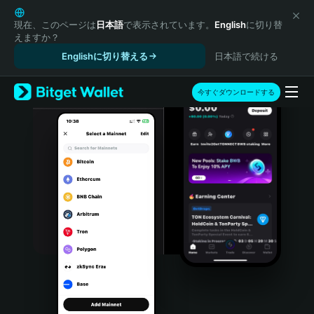
English
日本語
現在、このページは
日本語
で表示されています。
English
に切り替
えますか？
Tiếng Việt
Englishに切り替える
日本語で続ける
Русский
Español (Latinoamérica)
Türkçe
今すぐダウンロードする
Italiano
Français
Deutsch
简体中文
繁體中文
Português (Portugal)
Bahasa Indonesia
ภาษาไทย
हिन्दी
বাংলা
Español
Português (Brasil)
Español (Argentina)