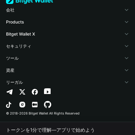
会社
Bitget Walletについて
Products
ブログ
Crypto Card
Bitget Wallet X
アカデミー
Stablecoin Earn
デベロッパー
セキュリティ
暗号資産ニュース
Payfi Crypto
ウォレットを接続
保護基金
ツール
Help Center
Crypto Swap API
Bitget Wallet Pay
セキュリティ技術
暗号資産を購入
資産
お問い合わせ
Altcoin Season Index
プロジェクトを掲載
認証検出
Arbitrum
リーガル
ブランドリソース
Prediction Markets
コントラクト検出
Avalanche
プライバシーポリシー
キャリア
DApp
一括送金
Bitcoin
利用規約
© 2018-2026 Bitget Wallet All Rights Reserved
公式チャンネル認証
Trade
BNB Chain
Risk Disclosure
トークンを1分で理解―アプリで始めよう
RWA
Polygon