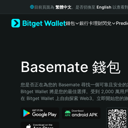
English
目前頁面為
繁體中文
。是否切換至
English
以查看對
日本語
Tiếng Việt
錢包
銀行卡
理財
閃兌
Predi
Русский
Español (Latinoamérica)
Türkçe
Italiano
Français
Deutsch
Basemate 錢包
简体中文
繁體中文
Português (Portugal)
您是否正在為您的 Basemate 尋找一個可靠且安全
Bahasa Indonesia
Bitget Wallet 將是您的最佳選擇。受到 2,000 
ภาษาไทย
在 Bitget Wallet 上自由探索 Web3。立即開始您
हिन्दी
বাংলা
Español
Português (Brasil)
Español (Argentina)