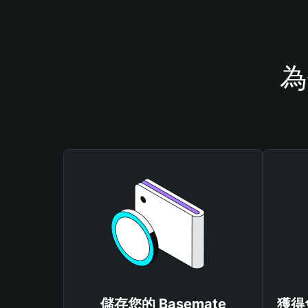
為
儲存您的 Basemate
獲得免