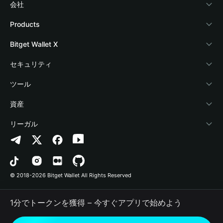
会社
Bitget Walletについて
Products
ブログ
Crypto Card
Bitget Wallet X
アカデミー
Stablecoin Earn
デベロッパー
セキュリティ
暗号資産ニュース
Payfi Crypto
ウォレットを接続
保護基金
ツール
Help Center
Crypto Swap API
Bitget Wallet Pay
セキュリティ技術
暗号資産を購入
資産
お問い合わせ
Altcoin Season Index
プロジェクトを掲載
認証検出
Arbitrum
リーガル
ブランドリソース
Prediction Markets
コントラクト検出
Avalanche
プライバシーポリシー
キャリア
DApp
一括送金
Bitcoin
利用規約
© 2018-2026 Bitget Wallet All Rights Reserved
公式チャンネル認証
Trade
BNB Chain
Risk Disclosure
1分でトークンを獲得 – 今すぐアプリで始めよう
RWA
Polygon