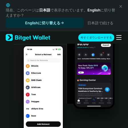
English
日本語
現在、このページは
日本語
で表示されています。
English
に切り替
えますか？
Tiếng Việt
Englishに切り替える
日本語で続ける
Русский
Español (Latinoamérica)
Türkçe
今すぐダウンロードする
Italiano
Français
Deutsch
简体中文
繁體中文
Português (Portugal)
Bahasa Indonesia
ภาษาไทย
हिन्दी
বাংলা
Español
Português (Brasil)
Español (Argentina)