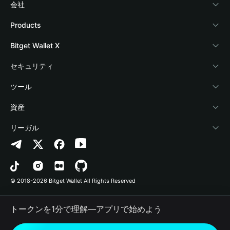
会社
Bitget Walletについて
Products
ブログ
Crypto Card
Bitget Wallet X
アカデミー
Stablecoin Earn
デベロッパー
セキュリティ
暗号資産ニュース
Payfi Crypto
ウォレットを接続
保護基金
ツール
Help Center
Crypto Swap API
Bitget Wallet Pay
セキュリティ技術
暗号資産を購入
資産
お問い合わせ
Altcoin Season Index
プロジェクトを掲載
認証検出
Arbitrum
リーガル
ブランドリソース
Prediction Markets
コントラクト検出
Avalanche
プライバシーポリシー
キャリア
DApp
一括送金
Bitcoin
利用規約
© 2018-2026 Bitget Wallet All Rights Reserved
公式チャンネル認証
Trade
BNB Chain
Risk Disclosure
トークンを1分で理解―アプリで始めよう
RWA
Polygon