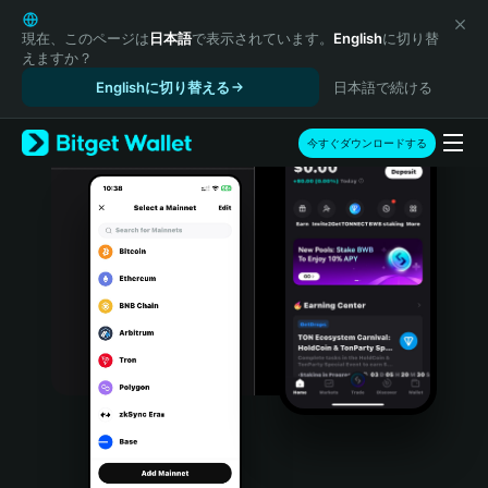
English
日本語
現在、このページは
日本語
で表示されています。
English
に切り替
えますか？
Tiếng Việt
Englishに切り替える
日本語で続ける
Русский
Español (Latinoamérica)
Türkçe
今すぐダウンロードする
Italiano
Français
Deutsch
简体中文
繁體中文
Português (Portugal)
Bahasa Indonesia
ภาษาไทย
हिन्दी
বাংলা
Español
Português (Brasil)
Español (Argentina)