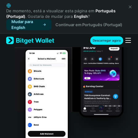
English
日本語
De momento, está a visualizar esta página em
Português
(Portugal)
. Gostaria de mudar para
English
?
Tiếng Việt
Mudar para
Continuar em Português (Portugal)
Русский
English
Español (Latinoamérica)
Türkçe
Descarregar agora
Italiano
Français
Deutsch
简体中文
繁體中文
Português (Portugal)
Bahasa Indonesia
ภาษาไทย
हिन्दी
বাংলা
Español
Português (Brasil)
Español (Argentina)