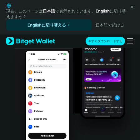
English
日本語
現在、このページは
日本語
で表示されています。
English
に切り替
えますか？
Tiếng Việt
Englishに切り替える
日本語で続ける
Русский
Español (Latinoamérica)
Türkçe
今すぐダウンロードする
Italiano
Français
Deutsch
简体中文
繁體中文
Português (Portugal)
Bahasa Indonesia
ภาษาไทย
हिन्दी
বাংলা
Español
Português (Brasil)
Español (Argentina)