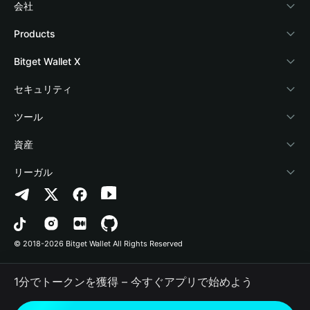
会社
Bitget Walletについて
Products
ブログ
Crypto Card
Bitget Wallet X
アカデミー
Stablecoin Earn
デベロッパー
セキュリティ
暗号資産ニュース
Payfi Crypto
ウォレットを接続
保護基金
ツール
Help Center
Crypto Swap API
Bitget Wallet Pay
セキュリティ技術
暗号資産を購入
資産
お問い合わせ
Altcoin Season Index
プロジェクトを掲載
認証検出
Arbitrum
リーガル
ブランドリソース
Prediction Markets
コントラクト検出
Avalanche
プライバシーポリシー
キャリア
DApp
一括送金
Bitcoin
利用規約
© 2018-2026 Bitget Wallet All Rights Reserved
公式チャンネル認証
Trade
BNB Chain
Risk Disclosure
1分でトークンを獲得 – 今すぐアプリで始めよう
RWA
Polygon