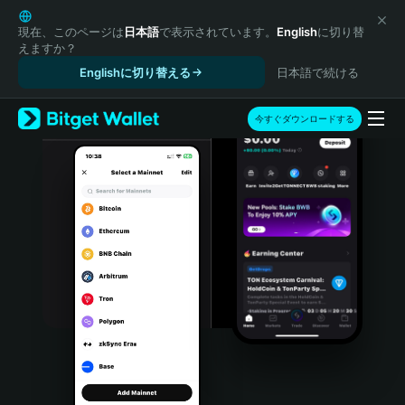
English
日本語
現在、このページは
日本語
で表示されています。
English
に切り替
えますか？
Tiếng Việt
Englishに切り替える
日本語で続ける
Русский
Español (Latinoamérica)
Türkçe
今すぐダウンロードする
Italiano
Français
Deutsch
简体中文
繁體中文
Português (Portugal)
Bahasa Indonesia
ภาษาไทย
हिन्दी
বাংলা
Español
Português (Brasil)
Español (Argentina)