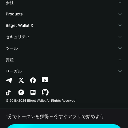
会社
Bitget Walletについて
Products
ブログ
Crypto Card
Bitget Wallet X
アカデミー
Stablecoin Earn
デベロッパー
セキュリティ
暗号資産ニュース
Payfi Crypto
ウォレットを接続
保護基金
ツール
Help Center
Crypto Swap API
Bitget Wallet Pay
セキュリティ技術
暗号資産を購入
資産
お問い合わせ
Altcoin Season Index
プロジェクトを掲載
認証検出
Arbitrum
リーガル
ブランドリソース
Prediction Markets
コントラクト検出
Avalanche
プライバシーポリシー
キャリア
DApp
一括送金
Bitcoin
利用規約
© 2018-2026 Bitget Wallet All Rights Reserved
公式チャンネル認証
Trade
BNB Chain
Risk Disclosure
1分でトークンを獲得 – 今すぐアプリで始めよう
RWA
Polygon