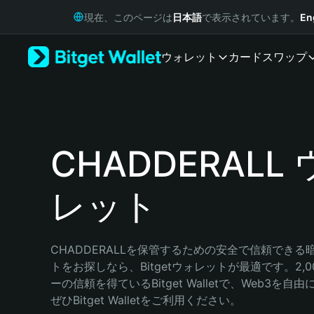
English
現在、このページは
日本語
で表示されています。
En
日本語
Tiếng Việt
ウォレット
カード
スワップ
Русский
Español (Latinoamérica)
Türkçe
Italiano
Français
Deutsch
CHADDERALL
简体中文
繁體中文
レット
Português (Portugal)
Bahasa Indonesia
ภาษาไทย
हिन्दी
CHADDERALLを保管するための安全で信頼でき
বাংলা
トをお探しなら、Bitgetウォレットが最適です。2,
Español
ーの信頼を得ているBitget Walletで、Web3を
Português (Brasil)
ぜひBitget Walletをご利用ください。
Español (Argentina)