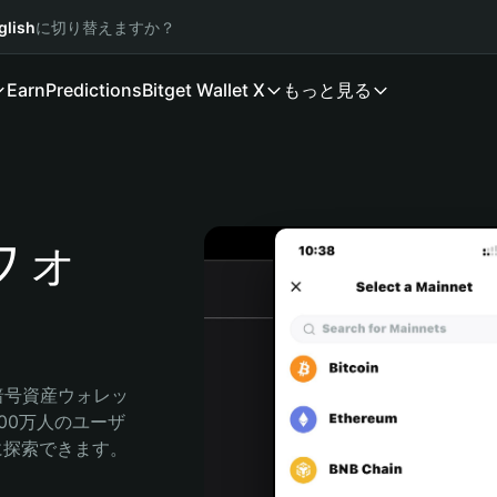
glish
に切り替えますか？
Earn
Predictions
Bitget Wallet X
もっと見る
 ウォ
る暗号資産ウォレッ
000万人のユーザ
自由に探索できます。