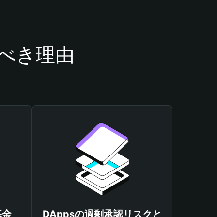
うべき理由
基金
DAppsの過剰承認リスクと