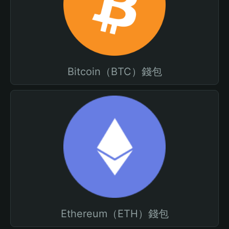
Bitcoin（BTC）錢包
Ethereum（ETH）錢包