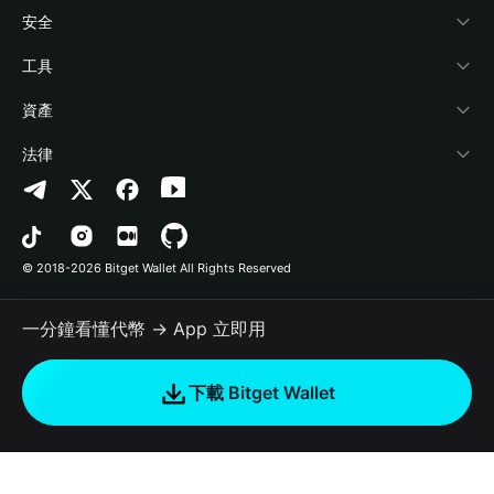
學院
Stablecoin Earn
開發者文件
安全
加密資訊
Payfi Crypto
連接錢包
風險保障基金
工具
幫助中心
Crypto Swap API
Bitget Wallet Pay
安全防護技術
快捷買幣
資產
‌聯繫我們
Altcoin Season Index
合作上架
授權檢測
Arbitrum
法律
品牌資源
Prediction Markets
合約檢測
Avalanche
隱私協議
工作機會
DApp
批次轉帳
Bitcoin
用戶使用協議
© 2018-2026 Bitget Wallet All Rights Reserved
官方渠道驗證
Trade
BNB Chain
Risk Disclosure
一分鐘看懂代幣 → App 立即用
RWA
Polygon
如何購買加密貨幣
下載 Bitget Wallet