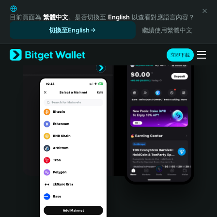
English
日本語
目前頁面為
繁體中文
。是否切換至
English
以查看對應語言內容？
Tiếng Việt
切換至English
繼續使用繁體中文
Русский
Español (Latinoamérica)
立即下載
Türkçe
Italiano
Français
Deutsch
简体中文
繁體中文
Português (Portugal)
Bahasa Indonesia
ภาษาไทย
हिन्दी
বাংলা
Español
Português (Brasil)
Español (Argentina)