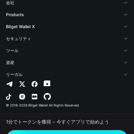
会社
Bitget Walletについて
Products
ブログ
Crypto Card
Bitget Wallet X
アカデミー
Stablecoin Earn
デベロッパー
セキュリティ
暗号資産ニュース
Payfi Crypto
ウォレットを接続
保護基金
ツール
Help Center
Crypto Swap API
Bitget Wallet Pay
セキュリティ技術
暗号資産を購入
資産
お問い合わせ
Altcoin Season Index
プロジェクトを掲載
認証検出
Arbitrum
リーガル
ブランドリソース
Prediction Markets
コントラクト検出
Avalanche
プライバシーポリシー
キャリア
DApp
一括送金
Bitcoin
利用規約
© 2018-2026 Bitget Wallet All Rights Reserved
公式チャンネル認証
Trade
BNB Chain
Risk Disclosure
1分でトークンを獲得 – 今すぐアプリで始めよう
RWA
Polygon