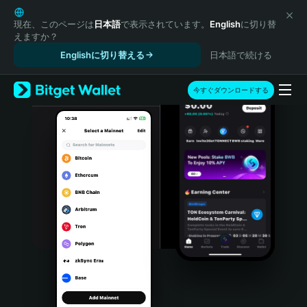
English
日本語
現在、このページは
日本語
で表示されています。
English
に切り替
えますか？
Tiếng Việt
Englishに切り替える
日本語で続ける
Русский
Español (Latinoamérica)
Türkçe
今すぐダウンロードする
Italiano
Français
Deutsch
简体中文
繁體中文
Português (Portugal)
Bahasa Indonesia
ภาษาไทย
हिन्दी
বাংলা
Español
Português (Brasil)
Español (Argentina)