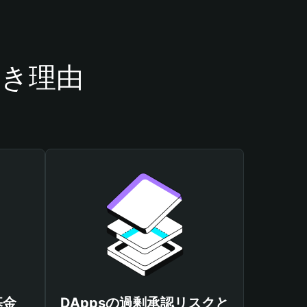
べき理由
基金
DAppsの過剰承認リスクと