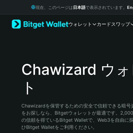
English
現在、このページは
日本語
で表示されています。
En
日本語
Tiếng Việt
ウォレット
カード
スワップ
Русский
Español (Latinoamérica)
Türkçe
Italiano
Français
Deutsch
Chawizard ウ
简体中文
繁體中文
ト
Português (Portugal)
Bahasa Indonesia
ภาษาไทย
हिन्दी
Chawizardを保管するための安全で信頼できる暗
বাংলা
をお探しなら、Bitgetウォレットが最適です。2,0
Español
の信頼を得ているBitget Walletで、Web3を自
Português (Brasil)
ひBitget Walletをご利用ください。
Español (Argentina)