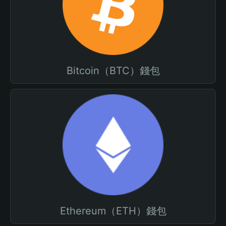
Bitcoin（BTC）錢包
Ethereum（ETH）錢包