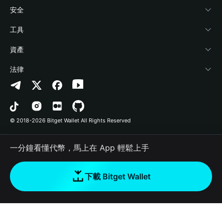
學院
Stablecoin Earn
開發者文件
安全
加密資訊
Payfi Crypto
連接錢包
風險保障基金
工具
幫助中心
Crypto Swap API
Bitget Wallet Pay
安全防護技術
快捷買幣
資產
‌聯繫我們
Altcoin Season Index
合作上架
授權檢測
Arbitrum
法律
品牌資源
Prediction Markets
合約檢測
Avalanche
隱私協議
工作機會
DApp
批次轉帳
Bitcoin
用戶使用協議
© 2018-2026 Bitget Wallet All Rights Reserved
官方渠道驗證
Trade
BNB Chain
Risk Disclosure
一分鐘看懂代幣，馬上在 App 輕鬆上手
RWA
Polygon
如何購買加密貨幣
下載 Bitget Wallet