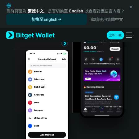
English
日本語
目前頁面為
繁體中文
。是否切換至
English
以查看對應語言內容？
Tiếng Việt
切換至English
繼續使用繁體中文
Русский
Español (Latinoamérica)
立即下載
Türkçe
Italiano
Français
Deutsch
简体中文
繁體中文
Português (Portugal)
Bahasa Indonesia
ภาษาไทย
हिन्दी
বাংলা
Español
Português (Brasil)
Español (Argentina)