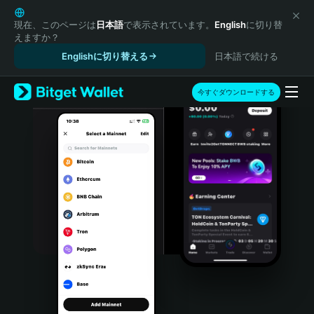
English
日本語
現在、このページは
日本語
で表示されています。
English
に切り替
えますか？
Tiếng Việt
Englishに切り替える
日本語で続ける
Русский
Español (Latinoamérica)
Türkçe
今すぐダウンロードする
Italiano
Français
Deutsch
简体中文
繁體中文
Português (Portugal)
Bahasa Indonesia
ภาษาไทย
हिन्दी
বাংলা
Español
Português (Brasil)
Español (Argentina)