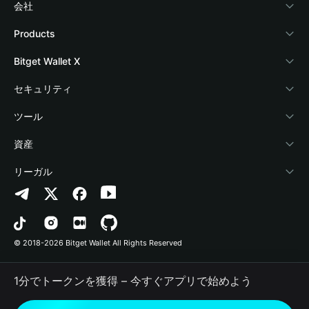
会社
Bitget Walletについて
Products
ブログ
Crypto Card
Bitget Wallet X
アカデミー
Stablecoin Earn
デベロッパー
セキュリティ
暗号資産ニュース
Payfi Crypto
ウォレットを接続
保護基金
ツール
Help Center
Crypto Swap API
Bitget Wallet Pay
セキュリティ技術
暗号資産を購入
資産
お問い合わせ
Altcoin Season Index
プロジェクトを掲載
認証検出
Arbitrum
リーガル
ブランドリソース
Prediction Markets
コントラクト検出
Avalanche
プライバシーポリシー
キャリア
DApp
一括送金
Bitcoin
利用規約
© 2018-2026 Bitget Wallet All Rights Reserved
公式チャンネル認証
Trade
BNB Chain
Risk Disclosure
1分でトークンを獲得 – 今すぐアプリで始めよう
RWA
Polygon