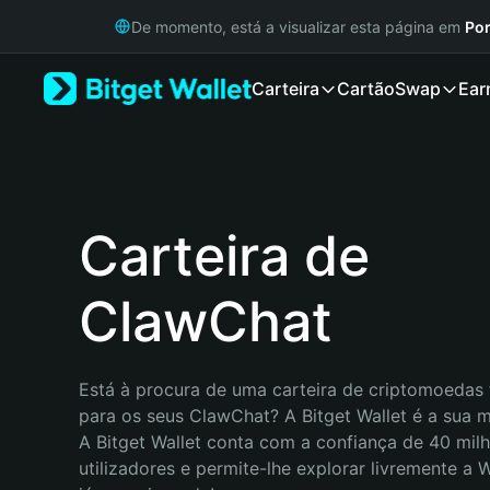
English
De momento, está a visualizar esta página em
Por
日本語
Tiếng Việt
Carteira
Cartão
Swap
Ear
Русский
Español (Latinoamérica)
Türkçe
Italiano
Français
Deutsch
Carteira de
简体中文
繁體中文
ClawChat
Português (Portugal)
Bahasa Indonesia
ภาษาไทย
हिन्दी
Está à procura de uma carteira de criptomoedas f
বাংলা
para os seus ClawChat? A Bitget Wallet é a sua me
Español
A Bitget Wallet conta com a confiança de 40 milh
Português (Brasil)
utilizadores e permite-lhe explorar livremente a
Español (Argentina)