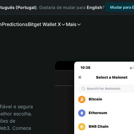
tuguês (Portugal)
. Gostaria de mudar para
English
?
Mudar para E
n
Predictions
Bitget Wallet X
Mais
iável e segura 
lhor escolha. 
ões de 
 Web3. Comece 