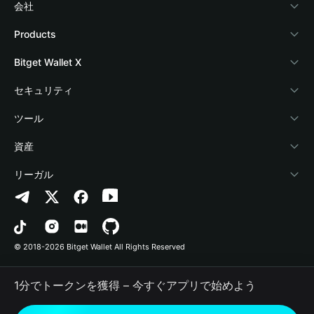
会社
Bitget Walletについて
Products
ブログ
Crypto Card
Bitget Wallet X
アカデミー
Stablecoin Earn
デベロッパー
セキュリティ
暗号資産ニュース
Payfi Crypto
ウォレットを接続
保護基金
ツール
Help Center
Crypto Swap API
Bitget Wallet Pay
セキュリティ技術
暗号資産を購入
資産
お問い合わせ
Altcoin Season Index
プロジェクトを掲載
認証検出
Arbitrum
リーガル
ブランドリソース
Prediction Markets
コントラクト検出
Avalanche
プライバシーポリシー
キャリア
DApp
一括送金
Bitcoin
利用規約
© 2018-2026 Bitget Wallet All Rights Reserved
公式チャンネル認証
Trade
BNB Chain
Risk Disclosure
1分でトークンを獲得 – 今すぐアプリで始めよう
RWA
Polygon