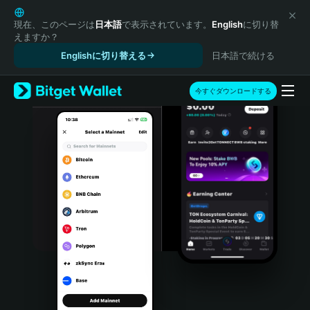
English
日本語
現在、このページは
日本語
で表示されています。
English
に切り替
えますか？
Tiếng Việt
Englishに切り替える
日本語で続ける
Русский
Español (Latinoamérica)
Türkçe
今すぐダウンロードする
Italiano
Français
Deutsch
简体中文
繁體中文
Português (Portugal)
Bahasa Indonesia
ภาษาไทย
हिन्दी
বাংলা
Español
Português (Brasil)
Español (Argentina)