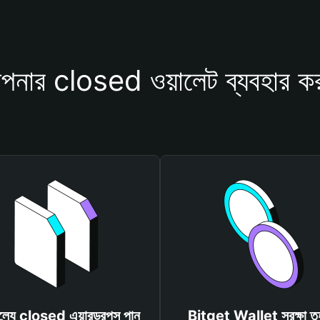
নার closed ওয়ালেট ব্যবহার ক
ূল্যে closed এয়ারড্রপস পান
Bitget Wallet সুরক্ষা ত