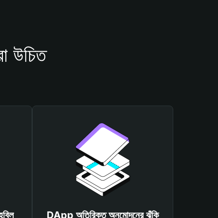
রা উচিত
হবিল
DApp অতিরিক্ত অনুমোদনের ঝুঁকি