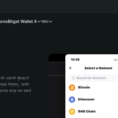
ions
Bitget Wallet X
আরও
ো ওয়ালেট খুঁজছেন? 
বারা বিশ্বস্ত, আপনি 
র যাত্রা শুরু করুন!