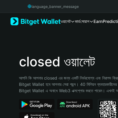
English
language_banner_message
日本語
Tiếng Việt
ওয়ালেট
কার্ড
সোয়াপ
Earn
Predict
Русский
Español (Latinoamérica)
Türkçe
Italiano
Français
Deutsch
closed ওয়ালেট
简体中文
繁體中文
Português (Portugal)
আপনি কি আপনার closed এর জন্য একটি নির্ভরযোগ্য এবং নিরাপদ ক্রিপ্ট
Bahasa Indonesia
Bitget Wallet হবে আপনার সেরা পছন্দ। 40 মিলিয়ন ব্যবহারকারীদের দ্
ภาษาไทย
Bitget Wallet এ অবাধে Web3 এক্সপ্লোর করতে পারেন। এখনই আপনা
हिन्दी
বাংলা
Español
Português (Brasil)
Español (Argentina)