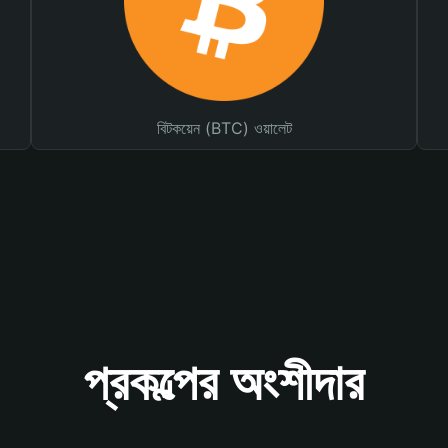
বিটকয়েন (BTC) ওয়ালেট
প্রকল্পের অংশীদার