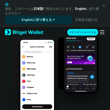
English
日本語
現在、このページは
日本語
で表示されています。
English
に切り替
えますか？
Tiếng Việt
Englishに切り替える
日本語で続ける
Русский
Español (Latinoamérica)
Türkçe
今すぐダウンロードする
Italiano
Français
Deutsch
简体中文
繁體中文
Português (Portugal)
Bahasa Indonesia
ภาษาไทย
हिन्दी
বাংলা
Español
Português (Brasil)
Español (Argentina)