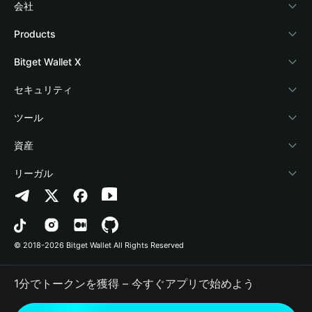
会社
Bitget Walletについて
Products
ブログ
Crypto Card
Bitget Wallet X
アカデミー
Stablecoin Earn
デベロッパー
セキュリティ
暗号資産ニュース
Payfi Crypto
ウォレットを接続
保護基金
ツール
Help Center
Crypto Swap API
Bitget Wallet Pay
セキュリティ技術
暗号資産を購入
資産
お問い合わせ
Altcoin Season Index
プロジェクトを掲載
認証検出
Arbitrum
リーガル
ブランドリソース
Prediction Markets
コントラクト検出
Avalanche
プライバシーポリシー
キャリア
DApp
一括送金
Bitcoin
利用規約
© 2018-2026 Bitget Wallet All Rights Reserved
公式チャンネル認証
Trade
BNB Chain
Risk Disclosure
1分でトークンを獲得 – 今すぐアプリで始めよう
RWA
Polygon