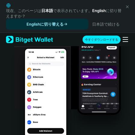
English
日本語
現在、このページは
日本語
で表示されています。
English
に切り替
えますか？
Tiếng Việt
Englishに切り替える
日本語で続ける
Русский
Español (Latinoamérica)
Türkçe
今すぐダウンロードする
Italiano
Français
Deutsch
简体中文
繁體中文
Português (Portugal)
Bahasa Indonesia
ภาษาไทย
हिन्दी
বাংলা
Español
Português (Brasil)
Español (Argentina)