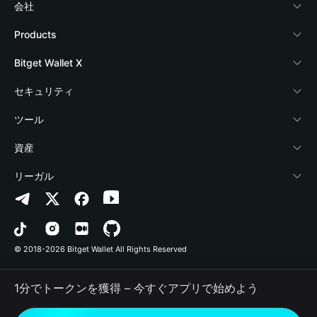
会社
Bitget Walletについて
Products
ブログ
Crypto Card
Bitget Wallet X
アカデミー
Stablecoin Earn
デベロッパー
セキュリティ
暗号資産ニュース
Payfi Crypto
ウォレットを接続
保護基金
ツール
Help Center
Crypto Swap API
Bitget Wallet Pay
セキュリティ技術
暗号資産を購入
資産
お問い合わせ
Altcoin Season Index
プロジェクトを掲載
認証検出
Arbitrum
リーガル
ブランドリソース
Prediction Markets
コントラクト検出
Avalanche
プライバシーポリシー
キャリア
DApp
一括送金
Bitcoin
利用規約
© 2018-2026 Bitget Wallet All Rights Reserved
公式チャンネル認証
Trade
BNB Chain
Risk Disclosure
1分でトークンを獲得 – 今すぐアプリで始めよう
RWA
Polygon