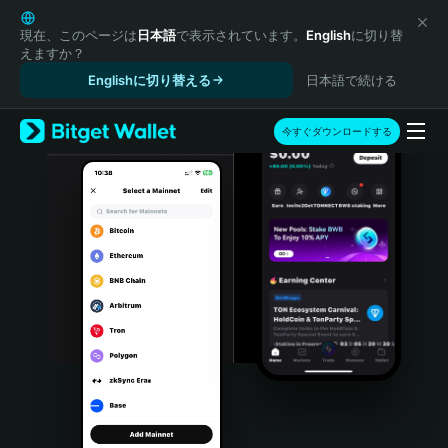
English
日本語
現在、このページは
日本語
で表示されています。
English
に切り替
えますか？
Tiếng Việt
Englishに切り替える
日本語で続ける
Русский
Español (Latinoamérica)
Türkçe
今すぐダウンロードする
Italiano
Français
Deutsch
简体中文
繁體中文
Português (Portugal)
Bahasa Indonesia
ภาษาไทย
हिन्दी
বাংলা
Español
Português (Brasil)
Español (Argentina)