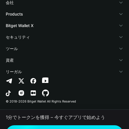
会社
Bitget Walletについて
Products
ブログ
Crypto Card
Bitget Wallet X
アカデミー
Stablecoin Earn
デベロッパー
セキュリティ
暗号資産ニュース
Payfi Crypto
ウォレットを接続
保護基金
ツール
Help Center
Crypto Swap API
Bitget Wallet Pay
セキュリティ技術
暗号資産を購入
資産
お問い合わせ
Altcoin Season Index
プロジェクトを掲載
認証検出
Arbitrum
リーガル
ブランドリソース
Prediction Markets
コントラクト検出
Avalanche
プライバシーポリシー
キャリア
DApp
一括送金
Bitcoin
利用規約
© 2018-2026 Bitget Wallet All Rights Reserved
公式チャンネル認証
Trade
BNB Chain
Risk Disclosure
1分でトークンを獲得 – 今すぐアプリで始めよう
RWA
Polygon