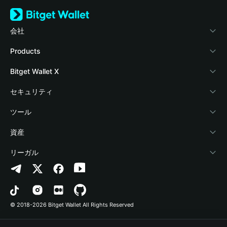
会社
Bitget Walletについて
Products
ブログ
Crypto Card
Bitget Wallet X
アカデミー
Stablecoin Earn
デベロッパー
セキュリティ
暗号資産ニュース
Payfi Crypto
ウォレットを接続
保護基金
ツール
Help Center
Crypto Swap API
Bitget Wallet Pay
セキュリティ技術
暗号資産を購入
資産
お問い合わせ
Altcoin Season Index
プロジェクトを掲載
認証検出
Arbitrum
リーガル
ブランドリソース
Prediction Markets
コントラクト検出
Avalanche
プライバシーポリシー
キャリア
DApp
一括送金
Bitcoin
利用規約
© 2018-2026 Bitget Wallet All Rights Reserved
公式チャンネル認証
Trade
BNB Chain
Risk Disclosure