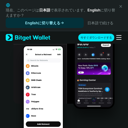
English
日本語
現在、このページは
日本語
で表示されています。
English
に切り替
えますか？
Tiếng Việt
Englishに切り替える
日本語で続ける
Русский
Español (Latinoamérica)
Türkçe
今すぐダウンロードする
Italiano
Français
Deutsch
简体中文
繁體中文
Português (Portugal)
Bahasa Indonesia
ภาษาไทย
हिन्दी
বাংলা
Español
Português (Brasil)
Español (Argentina)