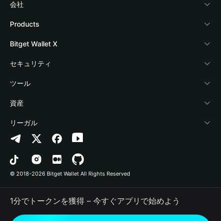
会社
Bitget Walletについて
Products
ブログ
Crypto Card
Bitget Wallet X
アカデミー
Stablecoin Earn
デベロッパー
セキュリティ
暗号資産ニュース
Payfi Crypto
ウォレットを接続
保護基金
ツール
Help Center
Crypto Swap API
Bitget Wallet Pay
セキュリティ技術
暗号資産を購入
資産
お問い合わせ
Altcoin Season Index
プロジェクトを掲載
認証検出
Arbitrum
リーガル
ブランドリソース
Prediction Markets
コントラクト検出
Avalanche
プライバシーポリシー
キャリア
DApp
一括送金
Bitcoin
利用規約
© 2018-2026 Bitget Wallet All Rights Reserved
公式チャンネル認証
Trade
BNB Chain
Risk Disclosure
1分でトークンを獲得 – 今すぐアプリで始めよう
RWA
Polygon