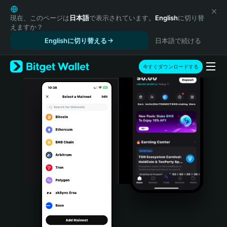
English
日本語
現在、このページは
日本語
で表示されています。
English
に切り替
えますか？
Tiếng Việt
Englishに切り替える
日本語で続ける
Русский
Español (Latinoamérica)
Türkçe
今すぐダウンロードする
Italiano
Français
Deutsch
简体中文
繁體中文
Português (Portugal)
Bahasa Indonesia
ภาษาไทย
हिन्दी
বাংলা
Español
Português (Brasil)
Español (Argentina)